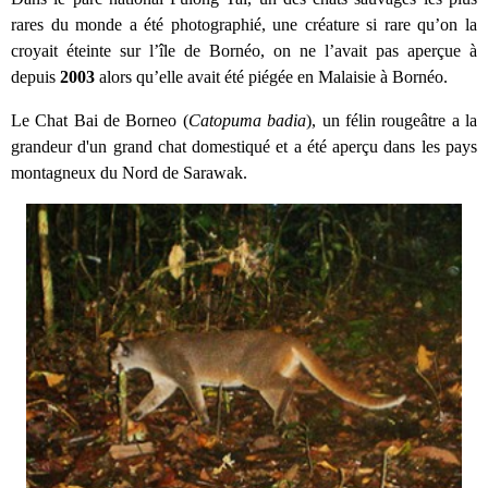
rares du monde a été photographié, une créature si rare qu’on la
croyait éteinte sur l’île de
Bornéo
, on ne l’avait pas aperçue à
depuis
2003
alors qu’elle avait été piégée en Malaisie à Bornéo.
Le Chat Bai de Borneo (
Catopuma badia
)
, un félin rougeâtre a la
grandeur d'un grand chat domestiqué et a été aperçu dans les pays
montagneux du Nord de Sarawak.