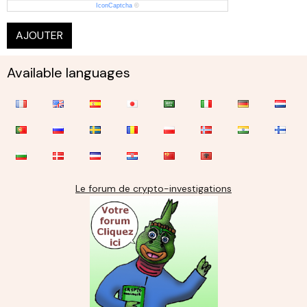
IconCaptcha
©
AJOUTER
Available languages
Le forum de crypto-investigations