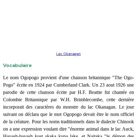
Lac Okanagan
Vocabulaire
Le nom Ogopogo provient d'une chanson britannique "The Ogo-
Pogo" écrite en 1924 par Cumberland Clark. Un 23 aout 1926 une
parodie de cette chanson écrite par H.F. Beattie fut chantée en
Colombie Britannique par W.H. Brimblecombe, cette dernière
incorporait des caractères du monstre du lac Okanagan. Le jour
suivant on déclara que le mot Ogopogo devait ètre le nom officiel
de la créature. Pour les noms traditionnels dans le dialecte Chinook
on a une expression voulant dire "énorme animal dans le lac Auck,
Hayash-hayash kust skaka kupa lake, et
Naitaka
"le démon des