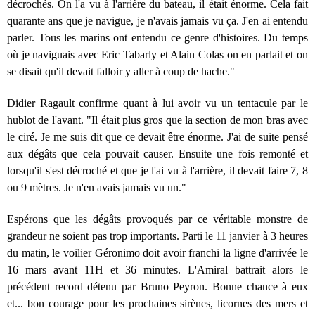
décrochés. On l'a vu à l'arrière du bateau, il était énorme. Cela fait
quarante ans que je navigue, je n'avais jamais vu ça. J'en ai entendu
parler. Tous les marins ont entendu ce genre d'histoires. Du temps
où je naviguais avec Eric Tabarly et Alain Colas on en parlait et on
se disait qu'il devait falloir y aller à coup de hache."
Didier Ragault confirme quant à lui avoir vu un tentacule par le
hublot de l'avant. "Il était plus gros que la section de mon bras avec
le ciré. Je me suis dit que ce devait être énorme. J'ai de suite pensé
aux dégâts que cela pouvait causer. Ensuite une fois remonté et
lorsqu'il s'est décroché et que je l'ai vu à l'arrière, il devait faire 7, 8
ou 9 mètres. Je n'en avais jamais vu un."
Espérons que les dégâts provoqués par ce véritable monstre de
grandeur ne soient pas trop importants. Parti le 11 janvier à 3 heures
du matin, le voilier Géronimo doit avoir franchi la ligne d'arrivée le
16 mars avant 11H et 36 minutes. L'Amiral battrait alors le
précédent record détenu par Bruno Peyron. Bonne chance à eux
et... bon courage pour les prochaines sirènes, licornes des mers et