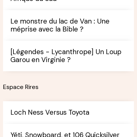
cobra
Le serpent Nâga n'est pas un
régalec : Un canular défait
Une créature polymorphe en
Afrique du Sud
Le monstre du lac de Van : Une
méprise avec la Bible ?
[Légendes - Lycanthrope] Un Loup
Garou en Virginie ?