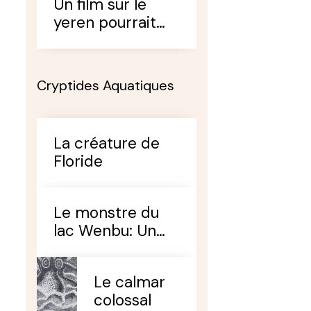
Un film sur le
yeren pourrait
voir le jour...
Cryptides Aquatiques
La créature de
Floride
Le monstre du
lac Wenbu: Un
super
prédateur!!!
Le calmar
colossal