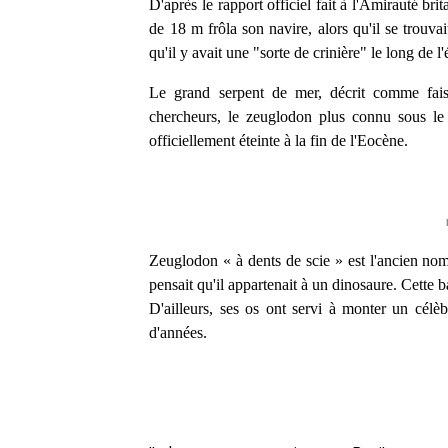
D'après le rapport officiel fait à l'Amirauté br
de 18 m frôla son navire, alors qu'il se trouv
qu'il y avait une "sorte de crinière" le long de l
Le grand serpent de mer, décrit comme faisan
chercheurs, le zeuglodon plus connu sous le 
officiellement éteinte à la fin de l'Eocène.
Zeuglodon « à dents de scie » est l'ancien no
pensait qu'il appartenait à un dinosaure. Cette 
D'ailleurs, ses os ont servi à monter un célè
d'années.