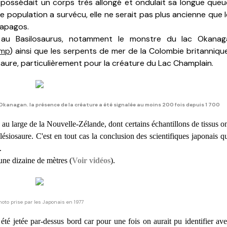
s possédait un corps très allongé et ondulait sa longue queu
e population a survécu, elle ne serait pas plus ancienne que 
lapagos.
t au Basilosaurus, notamment le monstre du lac Okanag
mp
) ainsi que les serpents de mer de la Colombie britannique
saure, particulièrement pour la créature du Lac Champlain.
Okanagan. la présence de la créature a été signalée au moins 200 fois depuis 1 700
au large de la Nouvelle-Zélande, dont certains échantillons de tissus o
ésiosaure. C'est en tout cas la conclusion des scientifiques japonais q
.
 une dizaine de mètres
(
Voir vidéos
).
hoto prise par les Japonais en 1977
té jetée par-dessus bord car pour une fois on aurait pu identifier av