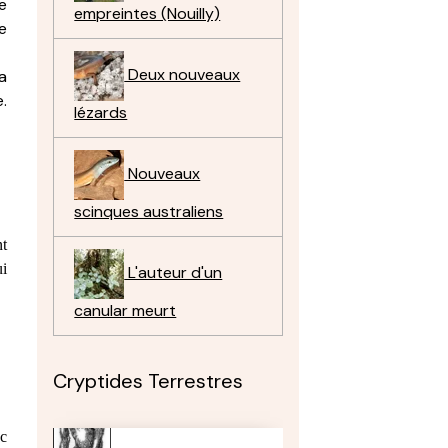
e
empreintes (Nouilly)
le
Deux nouveaux
a
.
lézards
Nouveaux
scinques australiens
nt
ui
L'auteur d'un
canular meurt
Cryptides Terrestres
ec