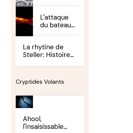
L'attaque
du bateau
de
Kersauson
La rhytine de
par un
Steller: Histoire
calmar
de son extinction
géant
et espoir d'une
éventuelle
Cryptides Volants
survivance
Ahool,
l'insaisissable