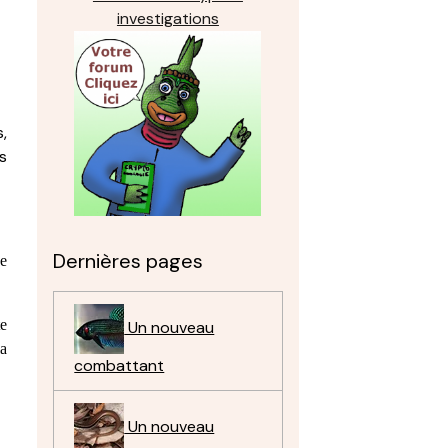
investigations
,
s
Dernières pages
ne
te
Un nouveau
la
combattant
Un nouveau