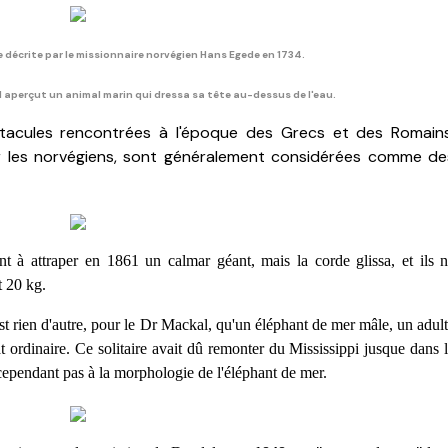
re décrite par le missionnaire norvégien Hans Egede en 1734.
l aperçut un animal marin qui dressa sa tête au-dessus de l'eau.
acules rencontrées à l'époque des Grecs et des Romains
 les norvégiens, sont généralement considérées comme de
t à attraper en 1861 un calmar géant, mais la corde glissa, et ils 
t 20 kg.
t rien d'autre, pour le Dr Mackal, qu'un éléphant de mer mâle, un adul
t ordinaire. Ce solitaire avait dû remonter du Mississippi jusque dans 
ependant pas à la morphologie de l'éléphant de mer.