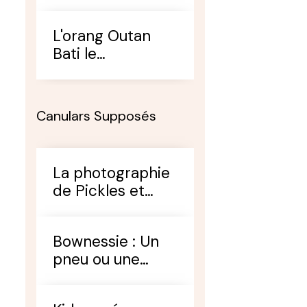
créature volante
L'orang Outan
Bati le
mystérieux
prince de la nuit
Canulars Supposés
La photographie
de Pickles et
Harrington :
Analyse
Bownessie : Un
pneu ou une
créature
inconnue ?