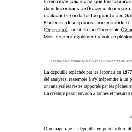
Il n'en reste pas moins que Basilosauru
dans les océans de l'Eocène. Si une petit
coelacanthe ou la tortue géante des Ga
Plusieurs descriptions corresponden
(
Ogopogo
), celui du lac Champlain (
Cha
Mais, on peut également y voir un plésio
Statue touristique se trouvant sur les bords du lac 
La dépouille repêchée par les Japonais en
1977
été analysés, ressemble à s'y méprendre à un pl
ont analysé les restes rapportés par les pêcheurs
La créature pesait environ 2 tonnes et mesurait
P
Dommage que la dépouille en putréfaction ait é