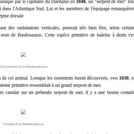
itannique par le capitaine du Daedalus en
1848
, un "serpent de mer" lo
ait dans l'Atlantique Sud. Lui et les membres de l'équipage remarquère
'épine dorsale
t des ondulations verticales, pourrait très bien être, selon certai
nom de Basilosaurus. Cette espèce primitive de baleine à dents s'e
Illustration d'un Basilosaurus
m de cet animal. Lorsque les ossements furent découverts, vers
1830
, 
baleine primitive ressemblait à un grand serpent de mer.
bre canular sur un prétendu serpent de mer, il y a une bonne centai
Fossile d'un Basilosaurus