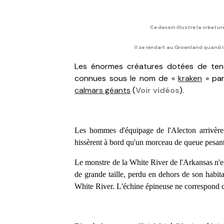
Ce dessin illustre la créatu
Il se rendait au Groenland quand i
Les énormes créatures dotées de tent
connues sous le nom de «
kraken
» par
calmars géants
(
Voir vidéos
).
Les hommes d'équipage de l'Alecton arrivèren
hissèrent à bord qu'un morceau de queue pesan
Le monstre de la White River de l'Arkansas n'es
de grande taille, perdu en dehors de son habita
White River. L'échine épineuse ne correspond c