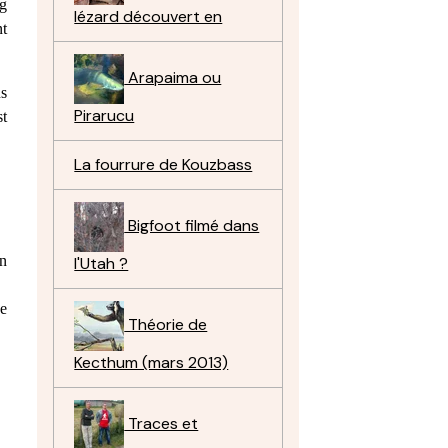
ng
lézard découvert en
nt
Arapaima ou
ns
Pirarucu
st
La fourrure de Kouzbass
Bigfoot filmé dans
on
l'Utah ?
ne
Théorie de
Kecthum (mars 2013)
Traces et