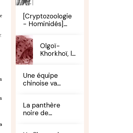
[Cryptozoologie
le
- Hominidés]
Des poils
z
inconnus en
Olgoï-
Chine : Une piste
Khorkhoï, le
pour trouver le
ver tueur
Yeren ?
Une équipe
s
chinoise va
organiser une
chasse au Yeren
s
La panthère
noire de
Louisiane : Mythe
a
ou réalité ?